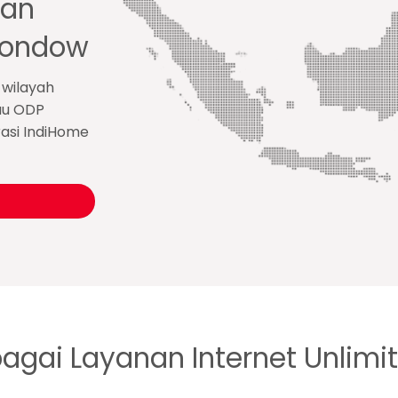
gan
gondow
 wilayah
au ODP
rasi IndiHome
bagai Layanan Internet Unlimi