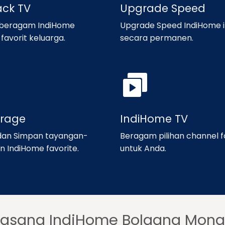
ack TV
Upgrade Speed
 beragam IndiHome
Upgrade Speed IndiHome i
favorit keluarga.
secara permanen.
orage
IndiHome TV
an Simpan tayangan-
Beragam pilihan channel f
n IndiHome favorite.
untuk Anda.
Pasang IndiHome Bolaang Mon