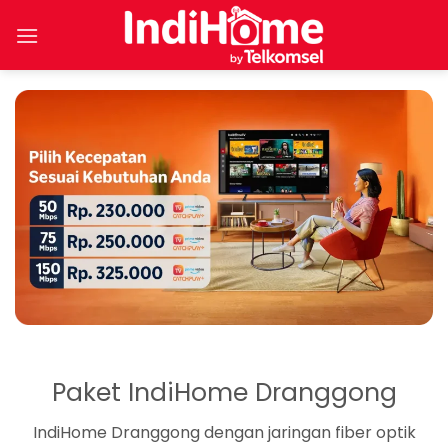
Skip
to
content
Paket IndiHome Dranggong
IndiHome Dranggong dengan jaringan fiber optik