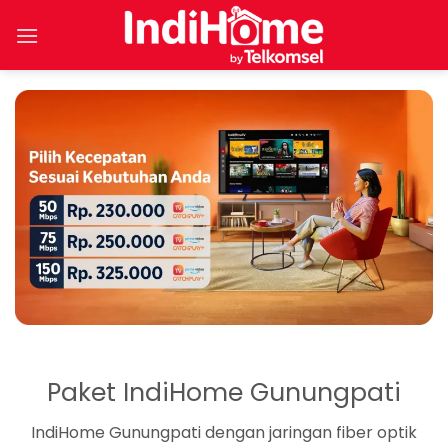
Skip
to
content
Paket IndiHome Gunungpati
IndiHome Gunungpati dengan jaringan fiber optik